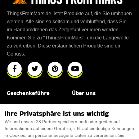
ThingsFromMars.de listet Produkte auf, die Sie umhauen
werden. Alle sind so seltsam und verblüffend, dass Sie
im Handumdrehen das Zeitgefühl verlieren werden.
Kommen Sie zu "ThingsFromMars", um die Langeweile
zu vertreiben. Diese erstaunlichen Produkte sind ein
Genuss.
Geschenkeführe
Über uns
Für Männer
Über uns
Ihre Privatsphäre ist uns wichtig
Für Frauen
Disclaimer
Wir und unsere 28 Partner speichern und/ oder greifen auf
Informationen auf einem Gerät zu, z.B. auf eindeutige Kennungen
Für Haustiere
Rabattcode
in Cookies, um personenbezogene Daten zu verarbeiten. Sie